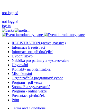
not logged
not logged
log in
REGISTRATION (active, passive)
Informace k registraci
Informace pro přednášející
Úvodní slovo
Nabídka pro partnery a vystavovatele
Ubytování
Kontakty na organizátora
Místo konání
Organizační a programový výbor
Program - pdf verze
Sponzoři a vystavovatelé
Program - online verze
Prezentace přednášek
Print
Terms and Conditions