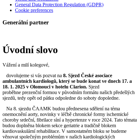
General Data Protection Regulation (GDPR)
Cookie preferences
Generální partner
Úvodní slovo
Vážení a milí kolegové,
dovolujeme si vás pozvat na
8
. Sjezd České asociace
ambulantních kardiologů, který se bude konat ve dnech 17. a
18. 1. 2025 v Olomouci v hotelu Clarion.
Sjezd
proběhne prezenční formou v původním formátu našich předešlých
sjezdů, tedy opět od pátku odpoledne do soboty dopoledne.
Na 8. sjezdu ČAAMK budou přednesena sdělení na téma
onemocnění aorty, novinky v léčbě chronické formy ischemické
choroby srdeční, fibrilace síní a hypertenze v roce 2024. Tato témata
budou doplněna blokem sekce geriatrie a tradičně blokem
kardiovaskulární rehabilitace. V samostatném bloku se budeme
věnovat společným problémům v našich kardiologických